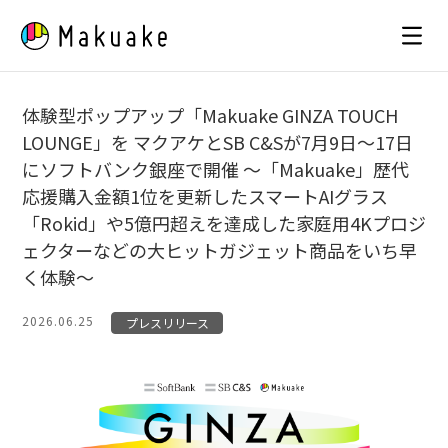
Skip
to
content
体験型ポップアップ「Makuake GINZA TOUCH
LOUNGE」を マクアケとSB C&Sが7月9日〜17日
にソフトバンク銀座で開催 〜「Makuake」歴代
応援購入金額1位を更新したスマートAIグラス
「Rokid」や5億円超えを達成した家庭用4Kプロジ
ェクターなどの大ヒットガジェット商品をいち早
く体験〜
2026.06.25
プレスリリース