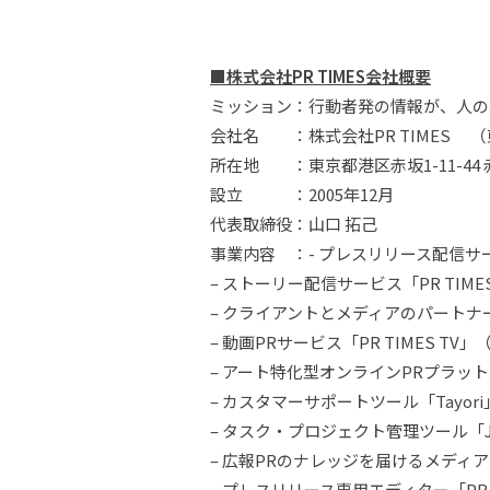
■
株式会社PR TIMES会社概要
ミッション：行動者発の情報が、人の
会社名 ：株式会社PR TIMES （
所在地 ：東京都港区赤坂1-11-44
設立 ：2005年12月
代表取締役：山口 拓己
事業内容 ：- プレスリリース配信サービ
– ストーリー配信サービス「PR TIMES
– クライアントとメディアのパートナ
– 動画PRサービス「PR TIMES TV」
– アート特化型オンラインPRプラット
– カスタマーサポートツール「Tayori
– タスク・プロジェクト管理ツール「J
– 広報PRのナレッジを届けるメディア「PR
– プレスリリース専用エディター「PR E