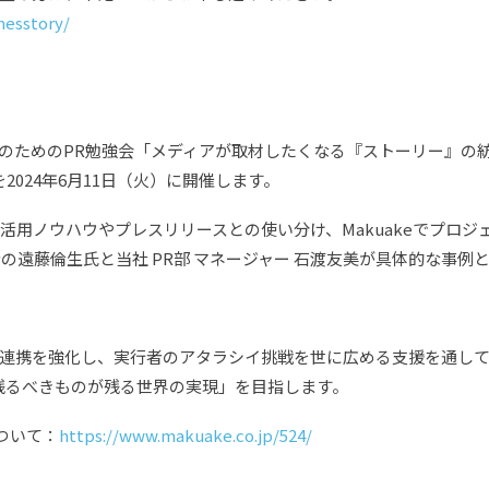
messtory/
のためのPR勉強会「メディアが取材したくなる『ストーリー』の紡ぎ
を2024年6月11日（火）に開催します。
ORYの活用ノウハウやプレスリリースとの使い分け、Makuakeでプ
ス責任者の遠藤倫生氏と当社 PR部 マネージャー 石渡友美が具体的な事
連携を強化し、実行者のアタラシイ挑戦を世に広める支援を通し
 残るべきものが残る世界の実現」を目指します。
について：
https://www.makuake.co.jp/524/