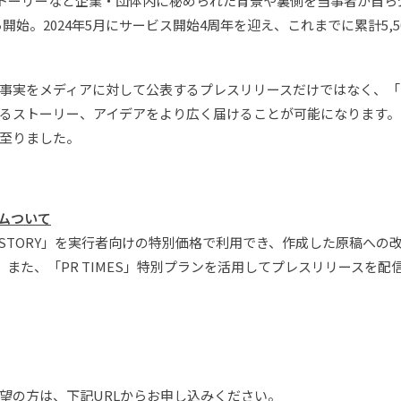
創業ストーリーなど企業・団体内に秘められた背景や裏側を当事者が自
20年から開始。2024年5月にサービス開始4周年を迎え、これまでに累計
実をメディアに対して公表するプレスリリースだけではなく、「PR T
るストーリー、アイデアをより広く届けることが可能になります。
至りました。
ラムついて
ES STORY」を実行者向けの特別価格で利用でき、作成した原稿へ
ます。また、「PR TIMES」特別プランを活用してプレスリリース
望の方は、下記URLからお申し込みください。