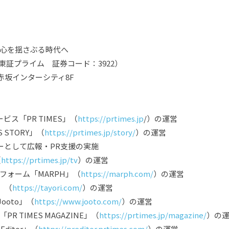
心を揺さぶる時代へ
東証プライム 証券コード：3922）
 赤坂インターシティ8F
ス「PR TIMES」（
https://prtimes.jp
/）の運営
 STORY」（
https://prtimes.jp/story/
）の運営
ーとして広報・PR支援の実施
（
https://prtimes.jp/tv
）の運営
フォーム「MARPH」（
https://marph.com/
）の運営
」（
https://tayori.com/
）の運営
ooto」（
https://www.jooto.com/
）の運営
 TIMES MAGAZINE」（
https://prtimes.jp/magazine/
）の
ditor」（
https://preditor.prtimes.com/
）の運営