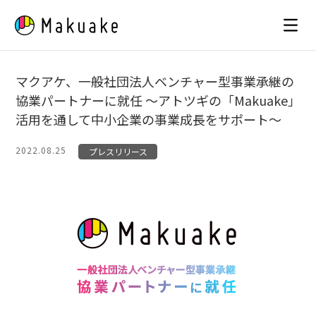
Skip
to
content
マクアケ、一般社団法人ベンチャー型事業承継の
協業パートナーに就任 〜アトツギの「Makuake」
活用を通して中小企業の事業成長をサポート〜
2022.08.25
プレスリリース