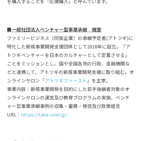
を購入することを「応援購入」と呼んでいます。
■一般社団法人ベンチャー型事業承継 概要
ファミリービジネス（同族企業）の承継予定者(アトツギ)に
特化した新規事業開発支援団体として2018年に設立。「ア
トツギベンチャーを日本のカルチャーとして定着させる」
ことをミッションとし、国や全国各地の行政、金融機関な
どと連携して、アトツギの新規事業開発支援に取り組む。オ
ンラインサロン「
アトツギファースト
」を主宰。
事業内容：新規事業開発を目的にした若手後継者対象のオ
ンラインサロンの運営及び教育プログラムの実施、ベンチ
ャー型事業承継事例の収集・蓄積・発信及び政策提言
URL：
https://take-over.jp/