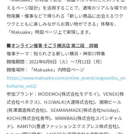
えるページ設計」を活用することで、通常のリアルな場での
物産展・催事などで得られる「新しい商品に出会えるワク
ワクとともに楽しみながらお買い物ができる」体験を、
「Makuake」特設ページ上で実現します。
■オンライン催事 そごう横浜店 第二段 詳細
催事テーマ：知られざる新しい横浜・神奈川特集
開催期間：2021年6月8日（火）〜7月12日（月）
開催場所：「Makuake」内特設ページ
https://www.makuake.com/online_event/sogoseibu_yo
kohama_vol2/
参加ブランド：MODEMOi(株式会社モデモイ)、VENEX(株
式会社ベネクス)、H.O.WALK(大運株式会社)、湘南ビール
(熊澤酒造株式会社)、SEAMANMADE(株式会社holiday)、
KIICHI(株式会社喜市)、WWWBAG(株式会社スパンギャル
ド)、KAMITO(豊通ファッションエクスプレス株式会社)、