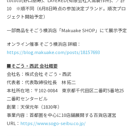
tototo(野口朋寿)、LAYERED(有限会社大高製作所)、／計
10 ※順不同（6月8日時点の参加決定ブランド。順次プロ
ジェクト開始予定）
一部商品をそごう横浜店「Makuake SHOP」にて展示予定
オンライン催事 そごう横浜店 詳細：
https://blog.makuake.com/posts/18157693
■そごう・西武 会社概要
会社名：株式会社 そごう・西武
代表者：代表取締役社長 林 拓二
本社所在地：〒102-0084 東京都千代田区二番町5番地25
二番町センタービル
創業：天保元年（1830年）
事業内容：首都圏を中心に10店舗展開する百貨店運営
URL：
https://www.sogo-seibu.co.jp/