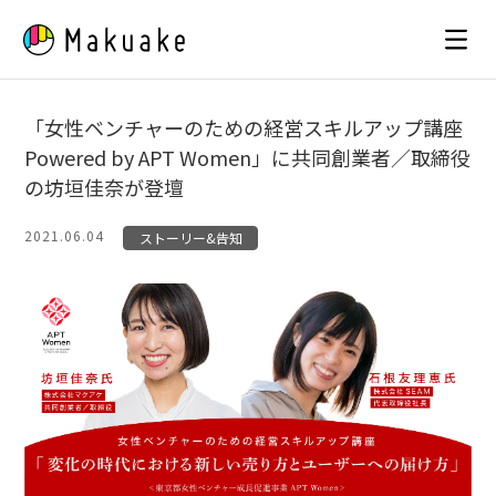
Skip
to
content
「女性ベンチャーのための経営スキルアップ講座
Powered by APT Women」に共同創業者／取締役
の坊垣佳奈が登壇
2021.06.04
ストーリー&告知