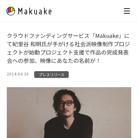
Skip
to
content
クラウドファンディングサービス「Makuake」に
て紀里谷 和明氏が手がける社会派映像制作プロジ
ェクトが始動プロジェクト支援で作品の完成発表
会への参加、映像にあなたの名前が！
2014.04.30
プレスリリース