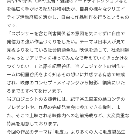
真やPV制作、CMや広告・雑誌のアートディレクションなど
を幅広く手がける紀里谷和明氏が、自身の様々なクリエイ
ティブ活動経験を活かし、自由に作品制作を行うというもの
です。
「スポンサーを含む利害関係者の意図を気にせずに自由で
発信力の強い作品づくりをしたい。テーマは日本人が見て
見ぬふりをしている社会問題全般。映像を通して、社会問題
をもっとリアリティを持ってみんなで考えていくきっかけを
つくりたい。」と語る紀里谷氏。当プロジェクトの制作チ
ームは紀里谷氏をよく知るその想いに共感する有志で結成
され、映像のコンセプトメイキングから撮影、編集にいた
るまでのすべてを行います。
当プロジェクトの支援者には、紀里谷氏直筆の絵コンテの
プレゼントや、作品の完成発表会に参加できる権利、ま
た、そこで上映される映像内への名前掲載など、大変貴重な
特典を用意しております。
今回の作品のテーマは｢毛皮｣。より多くの人に毛皮製品生