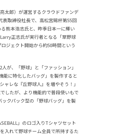
山亮太郎）が運営するクラウドファンデ
の代表取締役社長で、高松宮賜杯第55回
める熊本浩志氏と、昨季日本一に輝い
Larry正志氏が実行者となる「草野球
プロジェクト開始から約50時間という
2人が、「野球」と「ファッション」
野球機能に特化したバッグ」を製作すると
シャレな『丘野球人』を増やそう！」
流でしたが、より機能的で普段使いもで
バックパック型の「野球バッグ」を製
SEBALL」のロゴ入りTシャツセット
号を入れて野球チーム全員で所持するた