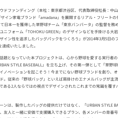
ウドファンディング（本社：東京都渋谷区、代表取締役社長：中
、デザイン家電ブランド「amadana」を展開するリアル・フリート
おいて日本一を獲得した草野球チーム「東京バンバータ」の監督を務
ニフォーム「TOHOKU GREEN」のデザインなどを手掛ける大岩
イン性を追求したバッグパックをつくろう」が2014年3月5日の
額を達成いたしました。
話題となっていた本プロジェクトは、心から野球を愛する実行者の
AN STYLE BASEBALL」を立ち上げ、その第一弾として「草
イノベーションを起こそう！今までにない野球ブランドを創り、オ
ド。従来の「野球バッグ」といえば肩掛けのエナメルバッグが主
である2人ならではの視点でデザインされたこれまでの常識を覆す
は、製作したバッグの提供だけではなく、「URBAN STYLE BA
、友人と一緒に安価で支援購入できるプラン、各メンバーの背番