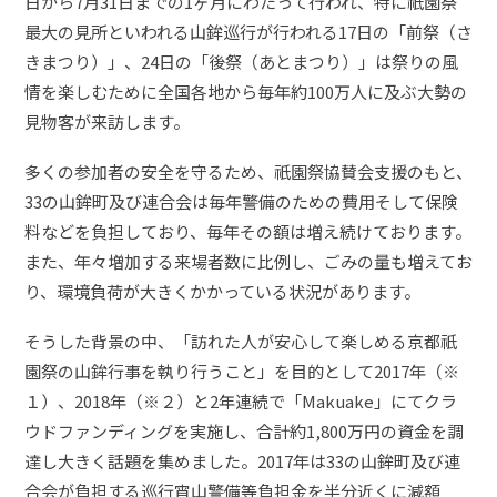
日から7月31日までの1ヶ月にわたって行われ、特に祇園祭
最大の見所といわれる山鉾巡行が行われる17日の「前祭（さ
きまつり）」、24日の「後祭（あとまつり）」は祭りの風
情を楽しむために全国各地から毎年約100万人に及ぶ大勢の
見物客が来訪します。
多くの参加者の安全を守るため、祇園祭協賛会支援のもと、
33の山鉾町及び連合会は毎年警備のための費用そして保険
料などを負担しており、毎年その額は増え続けております。
また、年々増加する来場者数に比例し、ごみの量も増えてお
り、環境負荷が大きくかかっている状況があります。
そうした背景の中、「訪れた人が安心して楽しめる京都祇
園祭の山鉾行事を執り行うこと」を目的として2017年（※
１）、2018年（※２）と2年連続で「Makuake」にてクラ
ウドファンディングを実施し、合計約1,800万円の資金を調
達し大きく話題を集めました。2017年は33の山鉾町及び連
合会が負担する巡行宵山警備等負担金を半分近くに減額