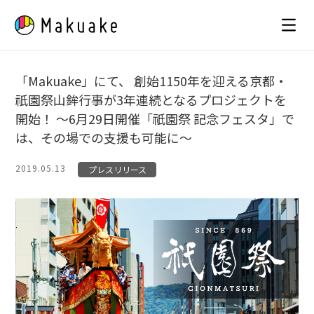
Skip
to
content
「Makuake」にて、 創始1150年を迎える京都・
祇園祭山鉾行事が3年連続となるプロジェクトを
開始！ 〜6月29日開催「祇園祭 記念フェスタ」で
は、その場での支援も可能に〜
2019.05.13
プレスリリース