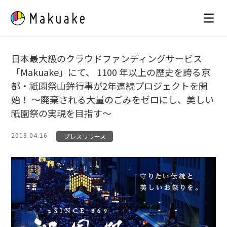
Skip
to
content
日本最大級のクラウドファンディングサービス
「Makuake」にて、 1100 年以上の歴史を誇る京
都・祇園祭山鉾行事が2年連続プロジェクトを開
始！ 〜廃棄される大量のごみをゼロにし、美しい
祇園祭の実現を目指す〜
2018.04.16
プレスリリース