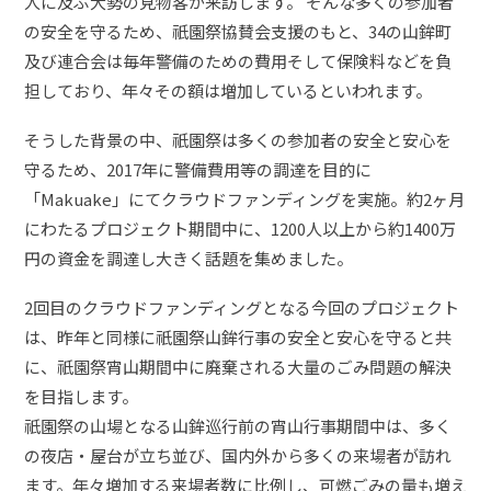
人に及ぶ大勢の見物客が来訪します。 そんな多くの参加者
の安全を守るため、祇園祭協賛会支援のもと、34の山鉾町
及び連合会は毎年警備のための費用そして保険料などを負
担しており、年々その額は増加しているといわれます。
そうした背景の中、祇園祭は多くの参加者の安全と安心を
守るため、2017年に警備費用等の調達を目的に
「Makuake」にてクラウドファンディングを実施。約2ヶ月
にわたるプロジェクト期間中に、1200人以上から約1400万
円の資金を調達し大きく話題を集めました。
2回目のクラウドファンディングとなる今回のプロジェクト
は、昨年と同様に祇園祭山鉾行事の安全と安心を守ると共
に、祇園祭宵山期間中に廃棄される大量のごみ問題の解決
を目指します。
祇園祭の山場となる山鉾巡行前の宵山行事期間中は、多く
の夜店・屋台が立ち並び、国内外から多くの来場者が訪れ
ます。年々増加する来場者数に比例し、可燃ごみの量も増え