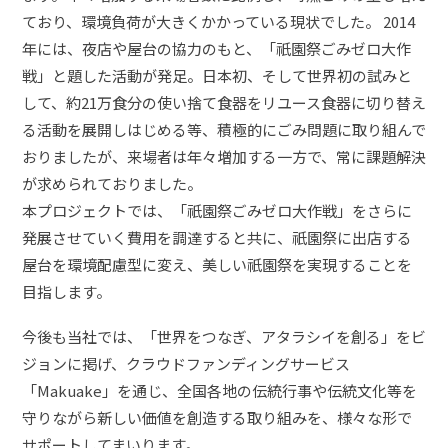
ており、環境負荷が大きくかかっている現状でした。 2014
年には、夜店や屋台の協力のもと、「祇園祭ごみゼロ大作
戦」と題した活動が発足。日本初、そして世界初の試みと
して、約21万食分の使い捨て食器をリユース食器に切り替え
る活動を展開しはじめる等、積極的にごみ問題に取り組んで
おりましたが、来場者は年々増加する一方で、常に課題解決
が求められておりました。
本プロジェクトでは、「祇園祭ごみゼロ大作戦」をさらに
発展させていく費用を調達すると共に、祇園祭に出店する
屋台を環境配慮型に変え、美しい祇園祭を実現することを
目指します。
今後も当社では、「世界をつなぎ、アタラシイを創る」をビ
ジョンに掲げ、クラウドファンディングサービス
「Makuake」を通じ、全国各地の伝統行事や伝統文化等を
守りながら新しい価値を創造する取り組みを、様々な形で
サポートしてまいります。