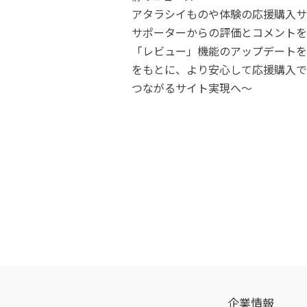
投
アタラシイものや体験の応援購入サー
稿
サポーターからの評価とコメントを
「レビュー」機能のアップデートを
ナ
をもとに、より安心して応援購入で
つながるサイト実現へ〜
ビ
ゲ
ー
シ
ョ
ン
企業情報