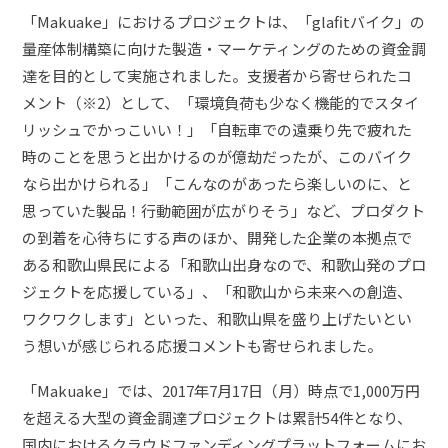
「Makuake」におけるプロジェクトは、「glafitバイク」の
量産体制構築に向けた製造・マーケティングのための資金調
達を目的として実施されました。支援者から寄せられたコ
メント（※2）として、「環境負荷も少なく機能的でスタイ
リッシュでかっこいい！」「自転車での遠乗り先で疲れた
時のことを思うと出かけるのが億劫だったが、このバイク
なら出かけられる」「こんなのがあったら楽しいのに、と
思っていた製品！行動範囲が広がりそう」など、プロダクト
の到着を心待ちにする声のほか、開発した企業の本拠点で
ある和歌山県民による「和歌山出身なので、和歌山発のプロ
ジェクトを応援している」、「和歌山から未来への創造、
ワクワクします」といった、和歌山県を盛り上げたいとい
う想いが感じられる応援コメントも寄せられました。
「Makuake」では、2017年7月17日（月）時点で1,000万円
を超える大型の資金調達プロジェクトは累計54件となり、
国内におけるクラウドファンディングプラットフォームにお