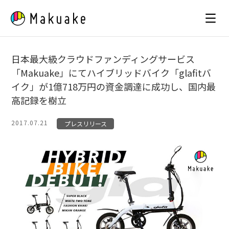
Skip
to
content
日本最大級クラウドファンディングサービス
「Makuake」にてハイブリッドバイク「glafitバ
イク」が1億718万円の資金調達に成功し、国内最
高記録を樹立
2017.07.21
プレスリリース