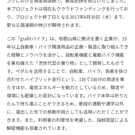
ングにおける資金調達額で、最高記録を樹立いたしました。
本プロジェクトは現在もクラウドファンディングを行ってお
り、プロジェクト終了日となる2017年8月30日（水）まで、
更なる調達額の伸びが期待されます。
この「glafitバイク」は、和歌山県に拠点を置く企業が、15
年以上自動車・バイク関連用品の企画・製造に取り組んでき
た経験とノウハウを活かし、自転車機能と電動バイク機能
を兼ね備えた「次世代型の乗り物」として開発したもので
す。ペダルを活用することで、自転車、バイク、両者を掛け
合わせたハイブリッド走行という、1台で3台分の用途を果
たすほか、電気エネルギーを動力としているため、騒音や
環境にも配慮した設計になっています。バイク本体は折りた
たんで持ち運ぶことができるため、普段の通勤や通学以外
に、遠出した先での移動手段としても活用いただくことがで
きます。また、利用者の利便性を考慮した、指紋認証による
解錠機能も搭載されています。