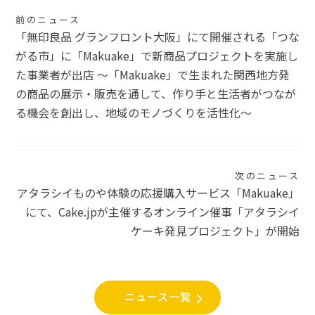
投
前のニュース
「無印良品 グランフロント大阪」にて開催される「つな
稿
がる市」に「Makuake」で新商品プロジェクトを実施し
ナ
た事業者が出店 〜「Makuake」で生まれた関西地方発
の商品の展示・販売を通して、作り手と生活者がつなが
ビ
る機会を創出し、地域のモノづくりを活性化〜
ゲ
ー
シ
次のニュース
アタラシイものや体験の応援購入サービス「Makuake」
ョ
にて、Cake.jpが主催するオンライン催事「アタラシイ
ン
ケーキ発見プロジェクト」が開始
ニュース一覧