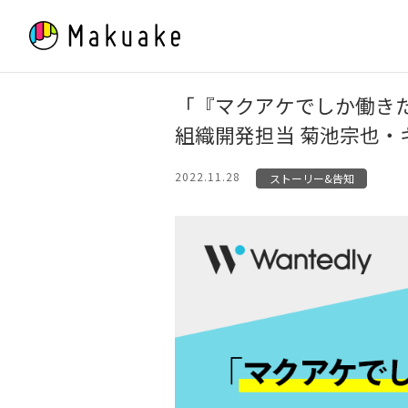
Skip
to
content
「『マクアケでしか働き
組織開発担当 菊池宗也・
2022.11.28
ストーリー&告知