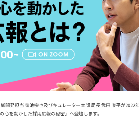
開発担当 菊池宗也及びキュレーター本部 局長 武田 康平が2022
の心を動かした採用広報の秘密」へ登壇します。