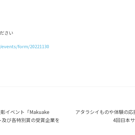
ください
m/events/form/20221130
彰イベント「Makuake
アタラシイものや体験の応援
ェクト及び各特別賞の受賞企業を
4回日本