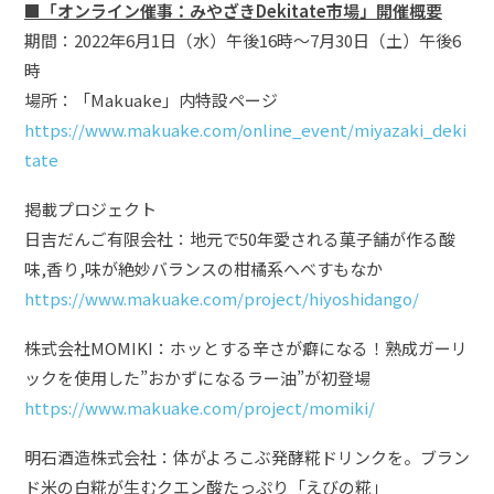
■「オンライン催事：みやざきDekitate市場」開催概要
期間：2022年6月1日（水）午後16時〜7月30日（土）午後6
時
場所：「Makuake」内特設ページ
https://www.makuake.com/online_event/miyazaki_deki
tate
掲載プロジェクト
日吉だんご有限会社：地元で50年愛される菓子舗が作る酸
味,香り,味が絶妙バランスの柑橘系へべすもなか
https://www.makuake.com/project/hiyoshidango/
株式会社MOMIKI：ホッとする辛さが癖になる！熟成ガーリ
ックを使用した”おかずになるラー油”が初登場
https://www.makuake.com/project/momiki/
明石酒造株式会社：体がよろこぶ発酵糀ドリンクを。ブラン
ド米の白糀が生むクエン酸たっぷり「えびの糀」