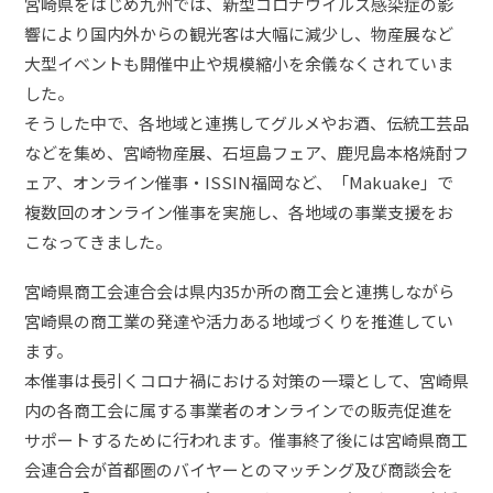
宮崎県をはじめ九州では、新型コロナウイルス感染症の影
響により国内外からの観光客は大幅に減少し、物産展など
大型イベントも開催中止や規模縮小を余儀なくされていま
した。
そうした中で、各地域と連携してグルメやお酒、伝統工芸品
などを集め、宮崎物産展、石垣島フェア、鹿児島本格焼酎フ
ェア、オンライン催事・ISSIN福岡など、「Makuake」で
複数回のオンライン催事を実施し、各地域の事業支援をお
こなってきました。
宮崎県商工会連合会は県内35か所の商工会と連携しながら
宮崎県の商工業の発達や活力ある地域づくりを推進してい
ます。
本催事は長引くコロナ禍における対策の一環として、宮崎県
内の各商工会に属する事業者のオンラインでの販売促進を
サポートするために行われます。催事終了後には宮崎県商工
会連合会が首都圏のバイヤーとのマッチング及び商談会を