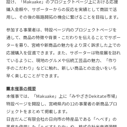
設け、「Makuake」のプロジェクトページ上における応援
購入金額や、サポーターからの反応を実績として商談で活
用し、その後の販路開拓の機会に繋げることを目指します。
参加する事業者は、特設ページ内のプロジェクトページを
通して、商品の特徴や背景・こだわりを伝えることでサポー
ターを募り、宮崎や新商品の魅力をより深く訴求した上での
応援購入を促進できます。また、サポーターは物産展を訪れ
ているように、現地のグルメや伝統工芸品の魅力、「作り
手のこだわり」などに触れ、新しい商品との出会いをいち
早く楽しむことができます。
■本催事の概要
本催事では、「Makuake」上に「みやざきDekitate市場」
特設ページを開設し、宮崎県内の12の事業者の新商品プロ
ジェクトをまとめて掲載します。
日吉だんご有限会社の日向市の特産品である「へべす」の
果皮を使用した「へべすもなか」や、株式会社米良資源開