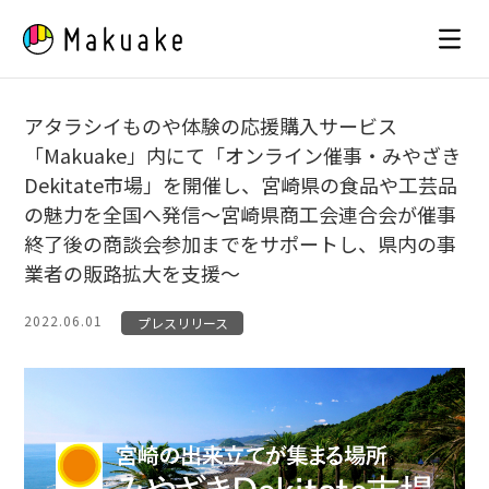
Skip
to
content
アタラシイものや体験の応援購入サービス
「Makuake」内にて「オンライン催事・みやざき
Dekitate市場」を開催し、宮崎県の食品や工芸品
の魅力を全国へ発信〜宮崎県商工会連合会が催事
終了後の商談会参加までをサポートし、県内の事
業者の販路拡大を支援〜
2022.06.01
プレスリリース