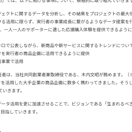
 Lab」では、以下に掲げる事項について、積極的に取り組んでいきま
プロジェクトに関するデータを分析し、その結果をプロジェクトの最
ける活用に限らず、実行者の事業成長に繋がるようなデータ提案を行
、一人一人のサポーターに適した応援購入体験を提供できるように、
な切り口で公表しながら、新商品や新サービスに関するトレンドについ
ータを実行者の商品企画に活用できるように提供
規事業で活用
b」の責任者は、当社共同創業者兼取締役である、木内文昭が務めます。（
ータを活用した大手企業の商品企画に数多く携わってきました。そうした
ていきます。
のデータ活用を更に加速させることで、ビジョンである「生まれるべ
を目指していきます。