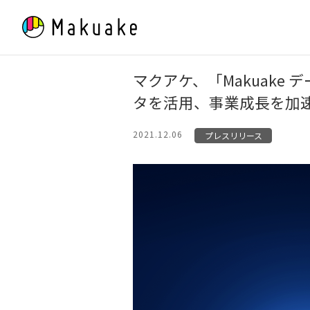
Skip
to
content
マクアケ、「Makuake 
タを活用、事業成長を加
2021.12.06
プレスリリース