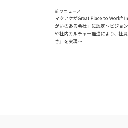
投
前のニュース
マクアケがGreat Place to Work®︎ 
稿
がいのある会社」に認定〜ビジョン
や社内カルチャー推進により、社員
ナ
さ」を実現〜
ビ
ゲ
ー
シ
ョ
ン