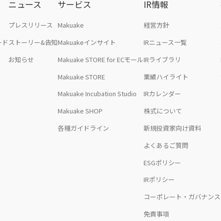
ニュース
サービス
IR情報
プレスリリース
Makuake
経営方針
ード
ストーリー&告知
Makuakeインサイト
IRニュース一覧
お知らせ
Makuake STORE for ECモール
IRライブラリ
Makuake STORE
業績ハイライト
Makuake Incubation Studio
IRカレンダー
Makuake SHOP
株式について
各種ガイドライン
新規投資家向け資料
よくあるご質問
ESGポリシー
IRポリシー
コーポレート・ガバナンス
免責事項