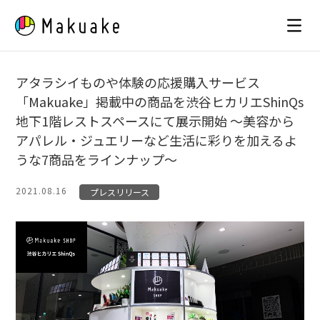
Skip
to
content
アタラシイものや体験の応援購入サービス
「Makuake」掲載中の商品を渋谷ヒカリエShinQs
地下1階レストスペースにて展示開始 〜美容から
アパレル・ジュエリーなど生活に彩りを加えるよ
うな7商品をラインナップ〜
2021.08.16
プレスリリース