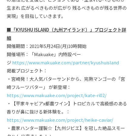
生まれ 広がるべきものが広がり 残るべきものが残る世界の
実現」を目指していきます。
■「KYUSHU ISLAND（九州アイランド）」プロジェクト詳
細
開催期間：2021年5月24日(月)10時開始
開催場所：「Makuake」内特設ペー
ジ
https://www.makuake.com/partner/kyushuisland
掲載プロジェクト：
・宮崎発！大人気バターサンドから、完熟マンゴーの「宮
崎フルーツバター」 が新登場：
https://www.makuake.com/project/kate-ri02/
・【平家キャビアx都農ワイン】トロピカルで高級感のある
香りが鼻に抜ける新体験を。：
https://www.makuake.com/project/heike-caviar/
・農家ハンター謹製☆【九州ジビエ】を冠した絶品スモー