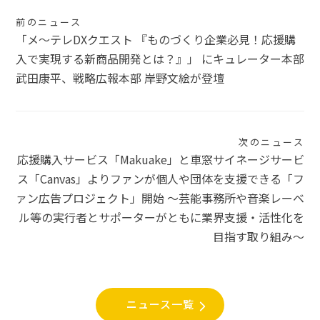
投
前のニュース
「メ～テレDXクエスト 『ものづくり企業必見！応援購
稿
入で実現する新商品開発とは？』」 にキュレーター本部
ナ
武田康平、戦略広報本部 岸野文絵が登壇
ビ
ゲ
次のニュース
ー
応援購入サービス「Makuake」と車窓サイネージサービ
シ
ス「Canvas」よりファンが個人や団体を支援できる「フ
ァン広告プロジェクト」開始 〜芸能事務所や音楽レーベ
ョ
ル等の実行者とサポーターがともに業界支援・活性化を
ン
目指す取り組み〜
ニュース一覧