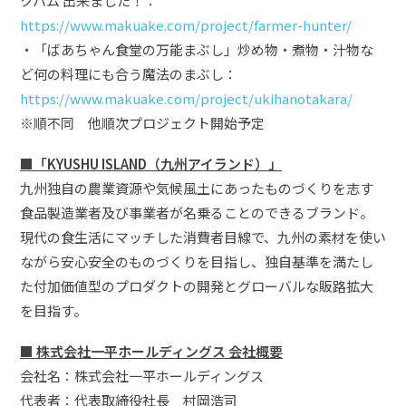
クハム 出来ました！：
https://www.makuake.com/project/farmer-hunter/
・「ばあちゃん食堂の万能まぶし」炒め物・煮物・汁物な
ど何の料理にも合う魔法のまぶし：
https://www.makuake.com/project/ukihanotakara/
※順不同 他順次プロジェクト開始予定
■「KYUSHU ISLAND（九州アイランド）」
九州独自の農業資源や気候風土にあったものづくりを志す
食品製造業者及び事業者が名乗ることのできるブランド。
現代の食生活にマッチした消費者目線で、九州の素材を使い
ながら安心安全のものづくりを目指し、独自基準を満たし
た付加価値型のプロダクトの開発とグローバルな販路拡大
を目指す。
■ 株式会社一平ホールディングス 会社概要
会社名：株式会社一平ホールディングス
代表者：代表取締役社長 村岡浩司