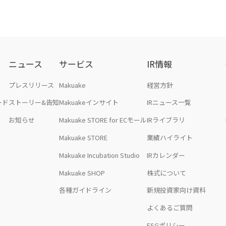
ニュース
サービス
IR情報
プレスリリース
Makuake
経営方針
ード
ストーリー&告知
Makuakeインサイト
IRニュース一覧
お知らせ
Makuake STORE for ECモール
IRライブラリ
Makuake STORE
業績ハイライト
Makuake Incubation Studio
IRカレンダー
Makuake SHOP
株式について
各種ガイドライン
新規投資家向け資料
よくあるご質問
ESGポリシー