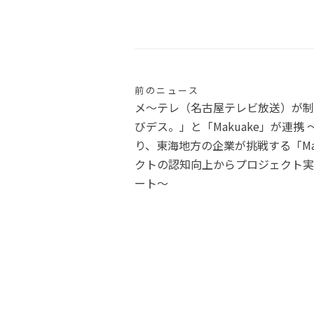
投
前のニュース
メ～テレ（名古屋テレビ放送）が制
稿
びデス。」と「Makuake」が連携
り、東海地方の企業が挑戦する「Ma
ナ
クトの認知向上からプロジェクト実
ート〜
ビ
ゲ
ー
シ