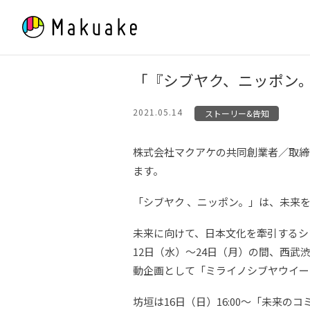
Skip
to
content
「『シブヤク、ニッポン
2021.05.14
ストーリー&告知
株式会社マクアケの共同創業者／取締
ます。
「シブヤク 、ニッポン。」は、未来
未来に向けて、日本文化を牽引するシ
12日（水）～24日（月）の間、西
動企画として「ミライノシブヤウイー
坊垣は16日（日）16:00〜「未来