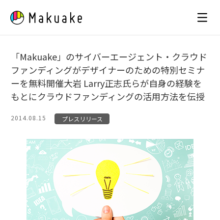
Skip
to
content
「Makuake」のサイバーエージェント・クラウド
ファンディングがデザイナーのための特別セミナ
ーを無料開催大岩 Larry正志氏らが自身の経験を
もとにクラウドファンディングの活用方法を伝授
2014.08.15
プレスリリース